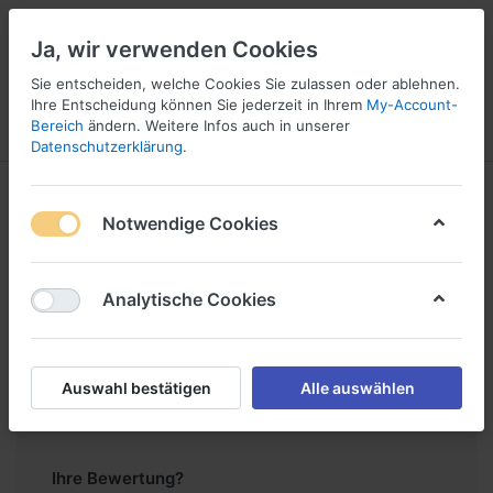
Ja, wir verwenden Cookies
Sie entscheiden, welche Cookies Sie zulassen oder ablehnen.
1
5
Ihre Entscheidung können Sie jederzeit in Ihrem
My-Account-
Bereich
ändern. Weitere Infos auch in unserer
Menü
Anmelden
Vergleichen
Wunschliste
Warenkorb
Datenschutzerklärung
.
Produktbewertungen
171293 Leupold
Notwendige Cookies
für
VX-6 3-
18x50mm
(30mm)
Analytische Cookies
Nur registrierte Benutzer können eine
Bewertung verfassen.
Auswahl bestätigen
Alle auswählen
Ihre Bewertung?