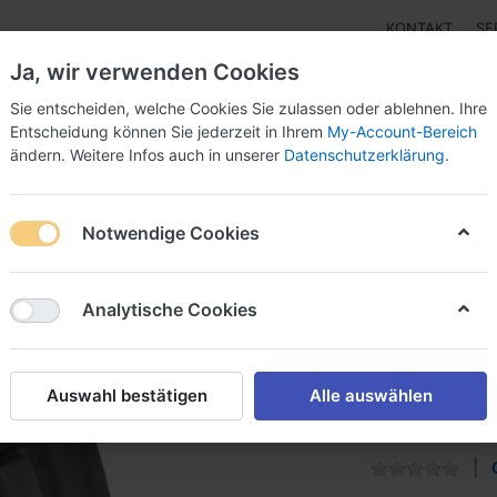
KONTAKT
SE
Ja, wir verwenden Cookies
Sie entscheiden, welche Cookies Sie zulassen oder ablehnen. Ihre
Entscheidung können Sie jederzeit in Ihrem
My-Account-Bereich
ändern. Weitere Infos auch in unserer
Datenschutzerklärung
.
tungsoptik
Montagen
Distanzmesser
Nine Reload
Notwendige Cookies
Arms Ersatzmagazin MK II SERIES
Analytische Cookies
90005 
Ersatzm
Auswahl bestätigen
Alle auswählen
22 LR I 17 MAC