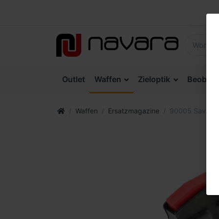
Outlet
Waffen
Zieloptik
Beobach
Waffen
Ersatzmagazine
90005 Savage 